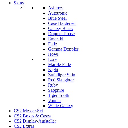
Skins
Asiimov
Autotronic
Blue Steel
Case Hardened
Galaxy Black
Doppler Phase
Emerald
Fade
Gamma Doppler
Howl
Lore
Marble Fade
Night
Zufälliger Skin
Red Slaughter
Ruby
Sapphire
Tiger Tooth
Vanilla
White Galaxy
CS2 Messer-Set
CS2 Boxes & Cases
CS2 Display-Aufsteller
CS2 Extras