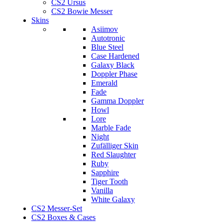
CS2 Ursus
CS2 Bowie Messer
Skins
Asiimov
Autotronic
Blue Steel
Case Hardened
Galaxy Black
Doppler Phase
Emerald
Fade
Gamma Doppler
Howl
Lore
Marble Fade
Night
Zufälliger Skin
Red Slaughter
Ruby
Sapphire
Tiger Tooth
Vanilla
White Galaxy
CS2 Messer-Set
CS2 Boxes & Cases