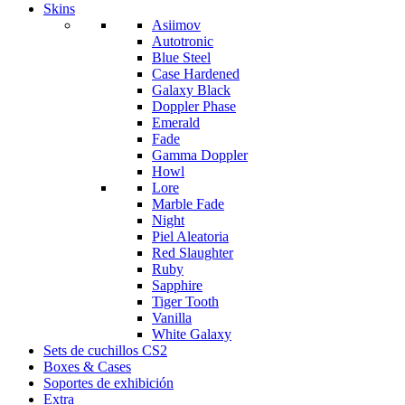
Skins
Asiimov
Autotronic
Blue Steel
Case Hardened
Galaxy Black
Doppler Phase
Emerald
Fade
Gamma Doppler
Howl
Lore
Marble Fade
Night
Piel Aleatoria
Red Slaughter
Ruby
Sapphire
Tiger Tooth
Vanilla
White Galaxy
Sets de cuchillos CS2
Boxes & Cases
Soportes de exhibición
Extra