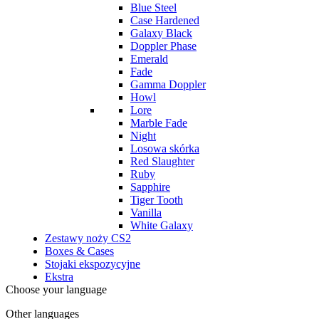
Blue Steel
Case Hardened
Galaxy Black
Doppler Phase
Emerald
Fade
Gamma Doppler
Howl
Lore
Marble Fade
Night
Losowa skórka
Red Slaughter
Ruby
Sapphire
Tiger Tooth
Vanilla
White Galaxy
Zestawy noży CS2
Boxes & Cases
Stojaki ekspozycyjne
Ekstra
Choose your language
Other languages