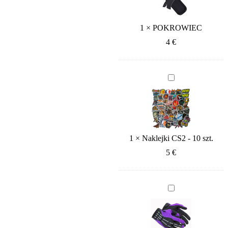
1
×
POKROWIEC
4
€
Naklejki
CS2
-
10
szt.
1
×
Naklejki CS2 - 10 szt.
5
€
CS2
Sport
Gloves
-
Pandora's