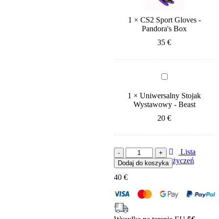
Box
1
×
CS2 Sport Gloves -
Pandora's Box
35
€
Uniwersalny
Stojak
Wystawowy
1
×
Uniwersalny Stojak
-
Wystawowy - Beast
Beast
20
€
ilość
Lista
Flip
życzeń
Dodaj do koszyka
knife
40
€
Galaxy
Black