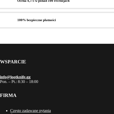
Ocena 4,7/5 w ponad 100 recenzjach
100% bezpieczne płatności
WSPARCIE
info@lootknife.gg
Pon. – Pt.: 8:30 – 18:00
FIRMA
Często zadawane pytania