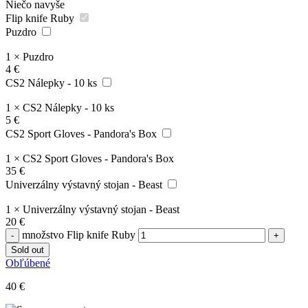
Niečo navyše
Flip knife Ruby
Puzdro
1
×
Puzdro
4
€
CS2 Nálepky - 10 ks
1
×
CS2 Nálepky - 10 ks
5
€
CS2 Sport Gloves - Pandora's Box
1
×
CS2 Sport Gloves - Pandora's Box
35
€
Univerzálny výstavný stojan - Beast
1
×
Univerzálny výstavný stojan - Beast
20
€
množstvo Flip knife Ruby
Sold out
Obľúbené
40
€