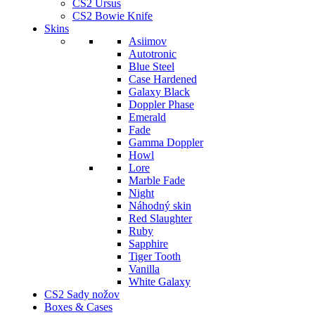
CS2 Ursus
CS2 Bowie Knife
Skins
Asiimov
Autotronic
Blue Steel
Case Hardened
Galaxy Black
Doppler Phase
Emerald
Fade
Gamma Doppler
Howl
Lore
Marble Fade
Night
Náhodný skin
Red Slaughter
Ruby
Sapphire
Tiger Tooth
Vanilla
White Galaxy
CS2 Sady nožov
Boxes & Cases