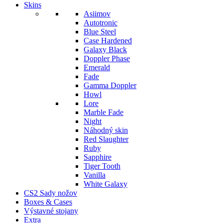
Skins
Asiimov
Autotronic
Blue Steel
Case Hardened
Galaxy Black
Doppler Phase
Emerald
Fade
Gamma Doppler
Howl
Lore
Marble Fade
Night
Náhodný skin
Red Slaughter
Ruby
Sapphire
Tiger Tooth
Vanilla
White Galaxy
CS2 Sady nožov
Boxes & Cases
Výstavné stojany
Extra