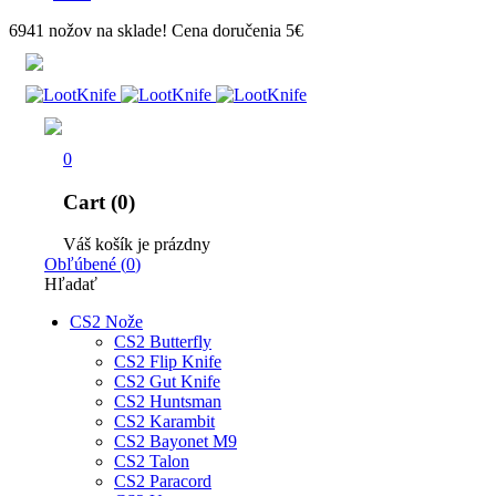
6941 nožov na sklade! Cena doručenia 5€
0
Cart (0)
Váš košík je prázdny
Obľúbené
(
0
)
Hľadať
CS2 Nože
CS2 Butterfly
CS2 Flip Knife
CS2 Gut Knife
CS2 Huntsman
CS2 Karambit
CS2 Bayonet M9
CS2 Talon
CS2 Paracord