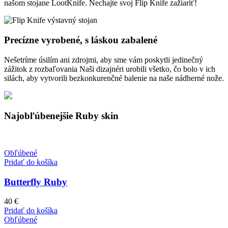
našom stojane LootKnife. Nechajte svoj ⁣⁣⁣⁣Flip Knife zažiariť!
Precízne vyrobené, s láskou zabalené
Nešetríme úsilím ani zdrojmi, aby sme vám poskytli jedinečný
zážitok z rozbaľovania Naši dizajnéri urobili všetko, čo bolo v ich
silách, aby vytvorili bezkonkurenčné balenie na naše nádherné nože.
Najobľúbenejšie Ruby skin
Obľúbené
Pridať do košíka
Butterfly Ruby
40
€
Pridať do košíka
Obľúbené