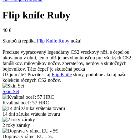
Flip knife Ruby
40
€
Skutočná replika
Flip Knife
Ruby
noža!
Precízne vypracovaný legendárny CS2 vreckový nôž, s čepeľou
ukovanou v ohni, tento nôž je nevyhnutnosťou pre všetkých CS2
fanúšikov, milovníkov nožov, zberateľov, nerdov a skutočných
bojovníkov. Táto čepeľ je skutočná pecka
Už ju máte? Pozrite si aj
Flip Knife
skiny, podobne ako aj našu
kolekciu rôznych CS2 nožov.
Skin Set
Kvalitná oceľ: 57 HRC
14 dní záruka vrátenia tovaru
2 roky záruky
Doprava v rámci EU - 5€