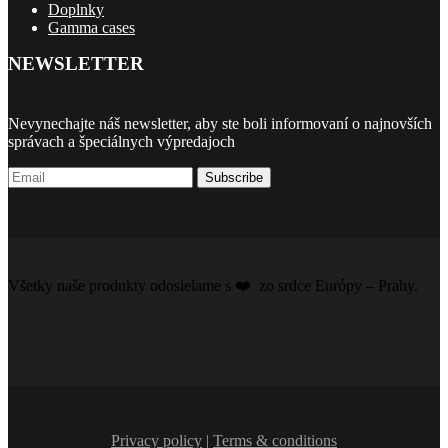
Doplnky
Gamma cases
NEWSLETTER
Nevynechajte náš newsletter, aby ste boli informovaní o najnovších
správach a špeciálnych výpredajoch
Subscribe
Všetky naše produkty odosielame s ❤️️ zo srdce Európy – Prahy.
Privacy policy
|
Terms & conditions