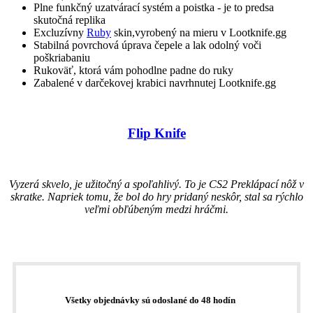
Plne funkčný uzatvárací systém a poistka - je to predsa
skutočná replika
Excluzívny
Ruby
skin,vyrobený na mieru v Lootknife.gg
Stabilná povrchová úprava čepele a lak odolný voči
poškriabaniu
Rukoväť, ktorá vám pohodlne padne do ruky
Zabalené v darčekovej krabici navrhnutej Lootknife.gg
Flip Knife
Vyzerá skvelo, je užitočný a spoľahlivý. To je CS2 Preklápací nôž v
skratke. Napriek tomu, že bol do hry pridaný neskôr, stal sa rýchlo
veľmi obľúbeným medzi hráčmi.
Všetky objednávky sú odoslané do 48 hodín