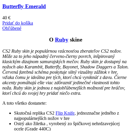
Butterfly Emerald
40
€
Pridať do košíka
Obľúbené
O
Ruby
skine
CS2 Ruby skin je populárnou vzácnosťou zberateľov CS2 nožov.
Môže za to jeho nápadný červeno-čierny povrch, inšpirovaný
klasickým dizajnom samurajských mečov. Ruby skin je dostupný na
nožoch ako Karambit, Butterfly, Bayonet, Shadow Daggers a Talon.
Červená farebná schéma poskytuje silný vizuálny zážitok v hre,
vďaka čomu je ideálna pre tých, ktorí chcú vyniknúť z davu. Čierne
akcenty pomáhajú ešte viac zdôrazniť jedinečné vlastnosti tohto
noža. Ruby skin je jednou z najobľúbenejších možností pre hráčov,
ktorí chcú do svojej hry pridať niečo extra.
A toto všetko dostanete:
Skutočná replika CS2
Flip Knife
, jednoznačne jedného z
najpopulárnejších nožov v hre
Ostrý ako žiletka , vyrobený zo špičkovej nehrdzavejúcej
ocele (Grade 440C)