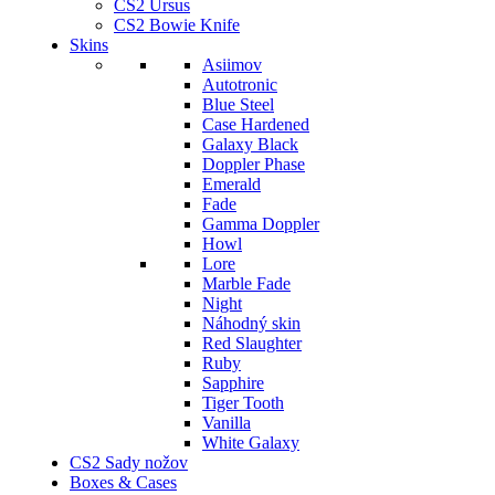
CS2 Ursus
CS2 Bowie Knife
Skins
Asiimov
Autotronic
Blue Steel
Case Hardened
Galaxy Black
Doppler Phase
Emerald
Fade
Gamma Doppler
Howl
Lore
Marble Fade
Night
Náhodný skin
Red Slaughter
Ruby
Sapphire
Tiger Tooth
Vanilla
White Galaxy
CS2 Sady nožov
Boxes & Cases