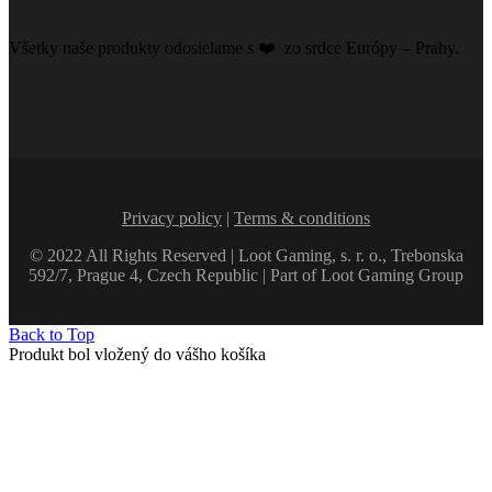
Všetky naše produkty odosielame s ❤️️ zo srdce Európy – Prahy.
Privacy policy
|
Terms & conditions
© 2022 All Rights Reserved | Loot Gaming, s. r. o., Trebonska
592/7, Prague 4, Czech Republic | Part of Loot Gaming Group
Back to Top
Produkt bol vložený do vášho košíka