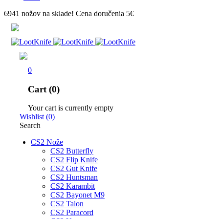
6941 nožov na sklade! Cena doručenia 5€
0
Cart (0)
Your cart is currently empty
Wishlist
(
0
)
Search
CS2 Nože
CS2 Butterfly
CS2 Flip Knife
CS2 Gut Knife
CS2 Huntsman
CS2 Karambit
CS2 Bayonet M9
CS2 Talon
CS2 Paracord