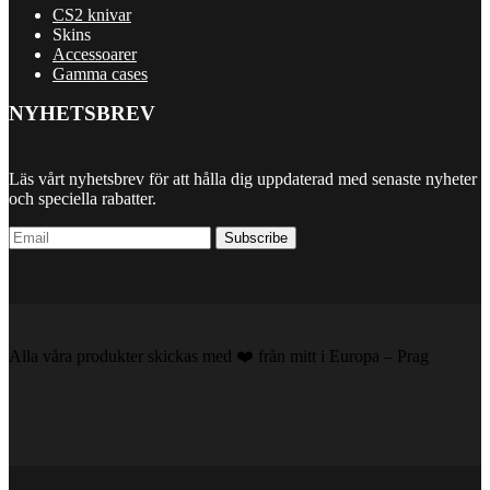
CS2 knivar
Skins
Accessoarer
Gamma cases
NYHETSBREV
Läs vårt nyhetsbrev för att hålla dig uppdaterad med senaste nyheter
och speciella rabatter.
Subscribe
Alla våra produkter skickas med ❤️️ från mitt i Europa – Prag