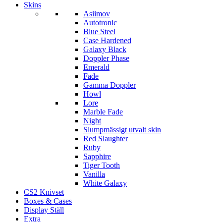
Skins
Asiimov
Autotronic
Blue Steel
Case Hardened
Galaxy Black
Doppler Phase
Emerald
Fade
Gamma Doppler
Howl
Lore
Marble Fade
Night
Slumpmässigt utvalt skin
Red Slaughter
Ruby
Sapphire
Tiger Tooth
Vanilla
White Galaxy
CS2 Knivset
Boxes & Cases
Display Ställ
Extra