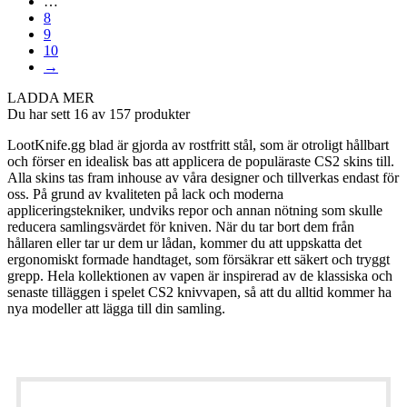
…
8
9
10
→
LADDA MER
Du har sett 16 av 157 produkter
LootKnife.gg blad är gjorda av rostfritt stål, som är otroligt hållbart
och förser en idealisk bas att applicera de populäraste CS2 skins till.
Alla skins tas fram inhouse av våra designer och tillverkas endast för
oss.
På grund av kvaliteten på lack och moderna
appliceringstekniker, undviks repor och annan nötning som skulle
reducera samlingsvärdet för kniven.
När du tar bort dem från
hållaren eller tar ur dem ur lådan, kommer du att uppskatta det
ergonomiskt formade handtaget, som försäkrar ett säkert och tryggt
grepp.
Hela kollektionen av vapen är inspirerad av de klassiska och
senaste tilläggen i spelet CS2 knivvapen, så att du alltid kommer ha
nya modeller att lägga till din samling.