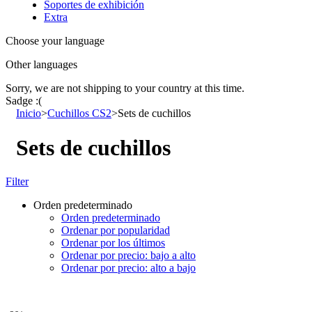
Soportes de exhibición
Extra
Choose your language
Other languages
Sorry, we are not shipping to your country
at this time.
Sadge :(
Inicio
>
Cuchillos CS2
>
Sets de cuchillos
Sets de cuchillos
Filter
Orden predeterminado
Orden predeterminado
Ordenar por popularidad
Ordenar por los últimos
Ordenar por precio: bajo a alto
Ordenar por precio: alto a bajo