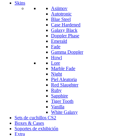
Skins
Asiimov
Autotronic
Blue Steel
Case Hardened
Galaxy Black
Doppler Phase
Emerald
Fade
Gamma Doppler
Howl
Lore
Marble Fade
Night
Piel Aleatoria
Red Slaughter
Ruby
Sapphire
Tiger Tooth
Vanilla
White Galaxy
Sets de cuchillos CS2
Boxes & Cases
Soportes de exhibición
Extra