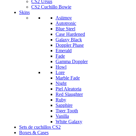
CS2 Ursus
CS2 Cuchillo Bowie
Skins
Asiimov
Autotronic
Blue Steel
Case Hardened
Galaxy Black
Doppler Phase
Emerald
Fade
Gamma Doppler
Howl
Lore
Marble Fade
Night
Piel Aleatoria
Red Slaughter
Ruby
Sapphire
Tiger Tooth
Vanilla
White Galaxy
Sets de cuchillos CS2
Boxes & Cases