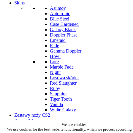
Skins
Asiimov
Autotronic
Blue Steel
Case Hardened
Galaxy Black
Doppler Phase
Emerald
Fade
Gamma Doppler
Howl
Lore
Marble Fade
Night
Losowa skórka
Red Slaughter
Ruby
Sapphire
Tiger Tooth
Vanilla
White Galaxy
Zestawy noży CS2
Boxes & Cases
We use cookies!
Stojaki ekspozycyjne
We use cookies for the best website functionality, which we process according 
Ekstra