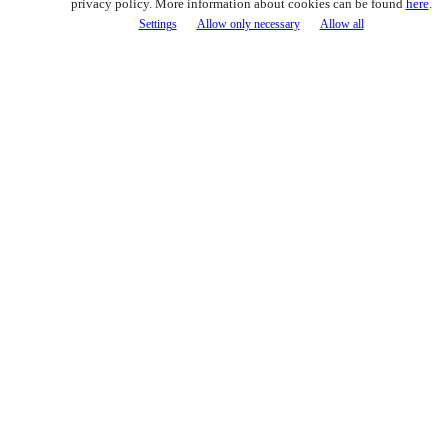
privacy policy. More information about cookies can be found
here
.
Settings
Allow only necessary
Allow all
6941 noży w magazynie! Koszt dostawy 5€
0
Cart (0)
Twój koszyk jest aktualnie pusty
Lista życzeń
(
0
)
Szukaj
Noże CS2
CS2 Butterfly
CS2 Flip Knife
CS2 Gut Knife
CS2 Huntsman
CS2 Karambit
CS2 Bayonet M9
CS2 Talon
CS2 Paracord