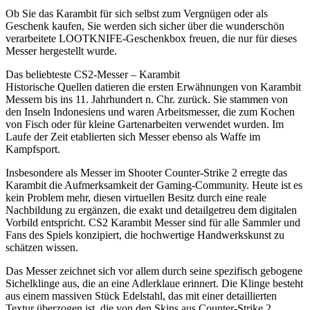
Ob Sie das Karambit für sich selbst zum Vergnügen oder als
Geschenk kaufen, Sie werden sich sicher über die wunderschön
verarbeitete LOOTKNIFE-Geschenkbox freuen, die nur für dieses
Messer hergestellt wurde.
Das beliebteste CS2-Messer – Karambit
Historische Quellen datieren die ersten Erwähnungen von Karambit
Messern bis ins 11. Jahrhundert n. Chr. zurück. Sie stammen von
den Inseln Indonesiens und waren Arbeitsmesser, die zum Kochen
von Fisch oder für kleine Gartenarbeiten verwendet wurden. Im
Laufe der Zeit etablierten sich Messer ebenso als Waffe im
Kampfsport.
Insbesondere als Messer im Shooter Counter-Strike 2 erregte das
Karambit die Aufmerksamkeit der Gaming-Community. Heute ist es
kein Problem mehr, diesen virtuellen Besitz durch eine reale
Nachbildung zu ergänzen, die exakt und detailgetreu dem digitalen
Vorbild entspricht. CS2 Karambit Messer sind für alle Sammler und
Fans des Spiels konzipiert, die hochwertige Handwerkskunst zu
schätzen wissen.
Das Messer zeichnet sich vor allem durch seine spezifisch gebogene
Sichelklinge aus, die an eine Adlerklaue erinnert. Die Klinge besteht
aus einem massiven Stück Edelstahl, das mit einer detaillierten
Textur überzogen ist, die von den Skins aus Counter-Strike 2