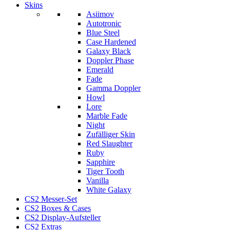
Skins
Asiimov
Autotronic
Blue Steel
Case Hardened
Galaxy Black
Doppler Phase
Emerald
Fade
Gamma Doppler
Howl
Lore
Marble Fade
Night
Zufälliger Skin
Red Slaughter
Ruby
Sapphire
Tiger Tooth
Vanilla
White Galaxy
CS2 Messer-Set
CS2 Boxes & Cases
CS2 Display-Aufsteller
CS2 Extras