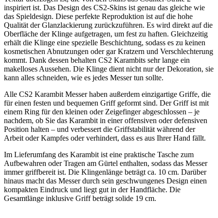
inspiriert ist. Das Design des CS2-Skins ist genau das gleiche wie
das Spieldesign. Diese perfekte Reproduktion ist auf die hohe
Qualität der Glanzlackierung zurückzuführen. Es wird direkt auf die
Oberfläche der Klinge aufgetragen, um fest zu haften. Gleichzeitig
erhält die Klinge eine spezielle Beschichtung, sodass es zu keinen
kosmetischen Abnutzungen oder gar Kratzern und Verschlechterung
kommt. Dank dessen behalten CS2 Karambits sehr lange ein
makelloses Aussehen. Die Klinge dient nicht nur der Dekoration, sie
kann alles schneiden, wie es jedes Messer tun sollte.
Alle CS2 Karambit Messer haben außerdem einzigartige Griffe, die
für einen festen und bequemen Griff geformt sind. Der Griff ist mit
einem Ring für den kleinen oder Zeigefinger abgeschlossen – je
nachdem, ob Sie das Karambit in einer offensiven oder defensiven
Position halten – und verbessert die Griffstabilität während der
Arbeit oder Kampfes oder verhindert, dass es aus Ihrer Hand fällt.
Im Lieferumfang des Karambit ist eine praktische Tasche zum
Aufbewahren oder Tragen am Gürtel enthalten, sodass das Messer
immer griffbereit ist. Die Klingenlänge beträgt ca. 10 cm. Darüber
hinaus macht das Messer durch sein geschwungenes Design einen
kompakten Eindruck und liegt gut in der Handfläche. Die
Gesamtlänge inklusive Griff beträgt solide 19 cm.