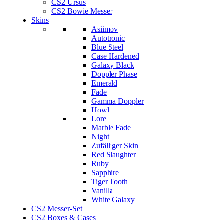
CS2 Ursus
CS2 Bowie Messer
Skins
Asiimov
Autotronic
Blue Steel
Case Hardened
Galaxy Black
Doppler Phase
Emerald
Fade
Gamma Doppler
Howl
Lore
Marble Fade
Night
Zufälliger Skin
Red Slaughter
Ruby
Sapphire
Tiger Tooth
Vanilla
White Galaxy
CS2 Messer-Set
CS2 Boxes & Cases