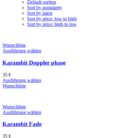
Default sorting
Sort by popularity
Sort by latest
Sort by price: low to high
Sort by price: high to low
Wunschliste
Ausführung wählen
Karambit Doppler phase
35
€
Ausführung wählen
Wunschliste
Wunschliste
Ausführung wählen
Karambit Fade
35
€