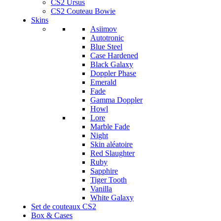
CS2 Ursus
CS2 Couteau Bowie
Skins
Asiimov
Autotronic
Blue Steel
Case Hardened
Black Galaxy
Doppler Phase
Emerald
Fade
Gamma Doppler
Howl
Lore
Marble Fade
Night
Skin aléatoire
Red Slaughter
Ruby
Sapphire
Tiger Tooth
Vanilla
White Galaxy
Set de couteaux CS2
Box & Cases