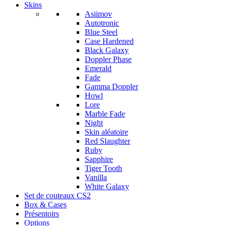
Skins
Asiimov
Autotronic
Blue Steel
Case Hardened
Black Galaxy
Doppler Phase
Emerald
Fade
Gamma Doppler
Howl
Lore
Marble Fade
Night
Skin aléatoire
Red Slaughter
Ruby
Sapphire
Tiger Tooth
Vanilla
White Galaxy
Set de couteaux CS2
Box & Cases
Présentoirs
Options