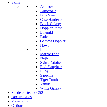
Skins
Asiimov
Autotronic
Blue Steel
Case Hardened
Black Galaxy
Doppler Phase
Emerald
Fade
Gamma Doppler
Howl
Lore
Marble Fade
Night
Skin aléatoire
Red Slaughter
Ruby
Sapphire
Tiger Tooth
Vanilla
White Galaxy
Set de couteaux CS2
Box & Cases
Présentoirs
Options