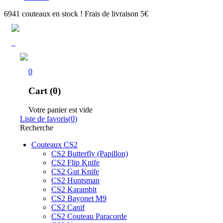
6941 couteaux en stock ! Frais de livraison 5€
0
Cart (0)
Votre panier est vide
Liste de favoris
(
0
)
Recherche
Couteaux CS2
CS2 Butterfly (Papillon)
CS2 Flip Knife
CS2 Gut Knife
CS2 Huntsman
CS2 Karambit
CS2 Bayonet M9
CS2 Canif
CS2 Couteau Paracorde